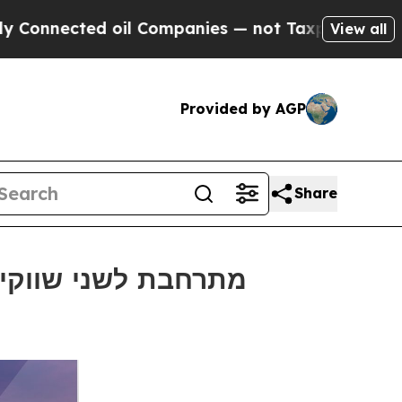
ted oil Companies — not Taxpayers — the Chance 
View all
Provided by AGP
Share