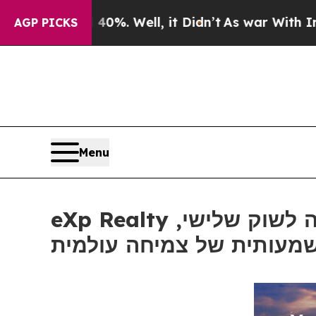
d 40%. Well, it Didn’t
As war With Iran Drove o
AGP PICKS
Menu
eXp Realty מתרחבת לשני שווקים אירופיים חדשים, מתכננת כניסה לשוק שלישי,
מעותית של צמיחה עולמית