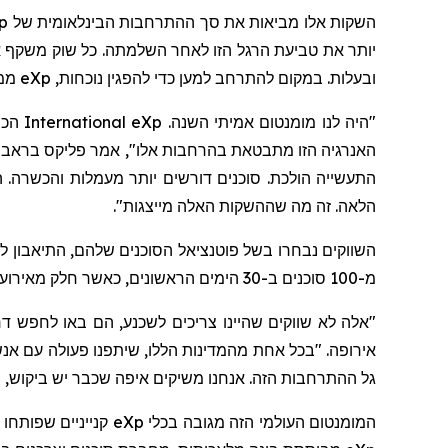
השקות אלו מביאות את סך ההתרחבות הבינלאומית של
p
יותר את טביעת הרגל הזו לאחר השלמתה. כל שוק משקף
ובעלות. במקום להתרחב למען כדי להפגין נוכחות,
eXp
ממש
"היה לנו מומנטום אמיתי השנה.
eXp
International
האנרגיה הזו מתבטאת בהרחבות אלו"
,
אמר פליקס בראבו
התעשייה הולכת. סוכנים דורשים יותר מעמלות והכשרה. הם
הלאה. זה מה
שההשקות
האלה
מייצגות".
השווקים נבחרו בשל פוטנציאל הסוכנים שלהם, התיאבון
מ-100
סוכנים ב-30 הימים הראשונים, כאשר חלק מאירועי קבלת הפנים משכו 400-500 משתתפים, מה שמוכיח את ההשפעה הגוברת של
"אלה לא שווקים שהיינו צריכים לשכנע, הם באו לחפש דר
אירופה.
"בכל אחת מהמדינות הללו, שיתפנו פעולה עם אנ
גל ההתרחבות הזה. אנחנו משיקים איפה שכבר יש ביקוש, מ
המומנטום העולמי הזה מגובה בכלי
eXp
קנייניים שפותחו 