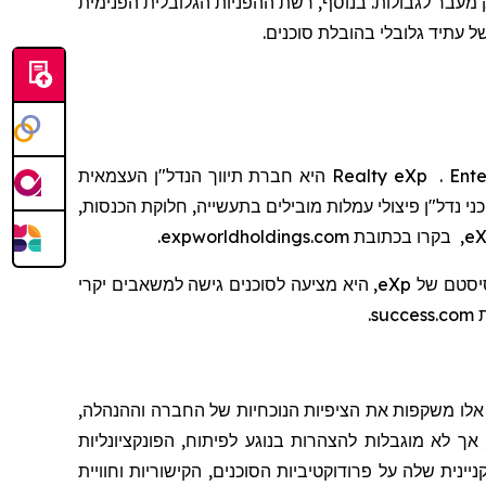
ת, תקשורת ישירה וגילוי חלק מעבר לגבולות. בנוסף, רשת ההפניות הגלובלית הפנימית
ל עתיד גלובלי בהובלת סוכנים.
Ente
.
eXp
Realty
היא חברת
תיווך
הנדל"ן העצמאית
 נדל"ן פיצולי עמלות מובילים בתעשייה, חלוקת הכנסות,
eX
, בקרו בכתובת
expworldholdings.com
.
יסטם
של
eXp
, היא מציעה לסוכנים גישה למשאבים יקרי
ת
success.com
.
טיים משנת 1995. הצהרות אלו משקפות את הציפיות הנוכחיות של החברה וההנהלה,
 אך לא מוגבלות להצהרות בנוגע לפיתוח, הפונקציונליות
כנולוגיה הקניינית שלה על פרודוקטיביות הסוכנים, הקישוריות וחוויית