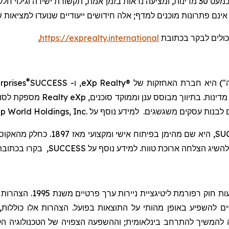
מבוססת בינה מלאכותית, מחברת סוכנים וצרכנים בכמעט 30 מדינות, ומציעה נראות בזמן אמ
נם פתרונות מוכנים למדף; אלה חידושים ייעודיים שנועדו למציאות ש
כולים לבקר
בכתובת
https://exprealty.international
.
®
") היא חברת האחזקות של
eXp Realty®
, ו-
SUCCESS
rprises
. בתיווך מבוסס ענן וממוקד סוכנים,
eXp
Realty
מספקת לסוכני
ם לבנות עסקים משגשגים. למידע נוסף על
p World Holdings, Inc.
SU
, היא שם מהימן בפיתוח אישי ומקצועי מאז 1897. כחלק
מהאקוס
השיג הצלחה ארוכת טווח. למידע נוסף על
SUCCESS
, בקרו בכתוב
עות חוק רפורמת
ליטיגציית
ניירות ערך פר
ויים להשפיע באופן מהותי על התוצאות בפועל. הצהרות אלו כוללות,
 של פלטפורמת LYVVE; יכולת החברה להמשיך להתרחב בינלאומית; וההשפעה הצפויה של הט