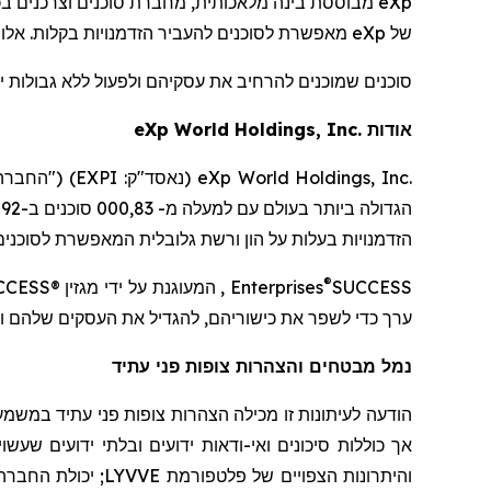
eXp
של
eXp
מאפשרת לסוכנים להעביר הזדמנויות בקלות. אלו אי
סוכנים שמוכנים להרחיב את עסקיהם ולפעול ללא גבולות י
אודות
World Holdings, Inc.
eXp
eXp World Holdings, Inc.
(נאסד"ק:
EXPI
) ("החברה
הגדולה ביותר בעולם עם
למעלה מ-
83
,000 סוכנים ב-
2
9 מדינות
הזדמנויות בעלות על הון ורשת גלובלית המאפשרת לסוכני
®
SUCCESS
Enterprises
, המעוגנת על ידי מגזין
CCESS®
ערך כדי לשפר את כישוריהם, להגדיל את העסקים שלהם ול
נמל מבטחים והצהרות צופות פני עתיד
הודעה לעיתונות זו מכילה הצהרות צופות פני עתיד במשמ
אך כוללות סיכונים ואי-ודאות ידועים ובלתי ידועים שעש
והיתרונות הצפויים