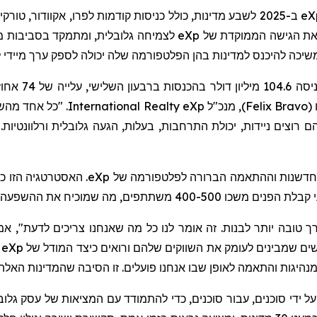
eX
ב-2025 לשבע מדינות, כולל כניסות קודמות לפרו, אקוודור, טו
 את הגישה הממוקדת של
eXp
לצמיחה גלובלית, ומתמקד בסביבות מובל
יכה להיכנס למדינות בהן הפלטפורמה שלה יכולה לספק ערך
מיידי
ל
הכניסה .6
(
Felix Bravo
)
, מנכ"ל
eXp
Realty
International
. "כל אחד מהש
 רוצים ניידות, יכולת התרחבות, בעלות, הגעה גלובלית ורלוונטיות.
 לחדשנות וההתאמה הברורה לפלטפורמה של
eXp
. האסטרטגיה הזו כ
ך טובה יותר לבנות. זה אומר לנו כל מה שאנחנו צריכים לדעת",
אמר
שים שמבינים לעומק את השווקים שלהם ורואים כיצד המודל של
eXp
מ
נהיגות והתאמה לאופן שבו אנחנו פועלים. זו הסיבה שהמדינות האלה
על ידי סוכנים, עבור סוכנים, כדי להתמודד עם המציאות של עסק גלוב