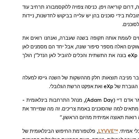
רקיה, דרום קוריאה ויפן. כניסה צפויה ללוקסמבורג תרחיב עוד
ות בידי סוכנים בהן יש עלייה בביקוש לחדשנות, ניידות
סוכנים.
104 מיליון דולר בהכנסות ברבעון השלישי, עלייה של 74 אחוזים לעומת אותה תקופה בשנה שעברה, ואנחנו רואים את
ווקים האלה מספר סיפור שונה, אבל יחד הם מסמנים לאן
eXp
בונה את התשתית והכלים להוביל לאן הנדל"ן הולך
בר מניבה תוצאות: חלק מההשקות של השנה גייסו למעלה
eXp
ואת אפקט הרשת הגלובלי.
 אדם דיי
(
Adam Day
)
,
מנהל התרחבות בינלאומית -
תאים למה שהסוכנים באמת צריכים. זה מה שמייחד את
 רואות תאוצה אמיתית מהיום הראשון."
לי אמיתי.
LYVVE™
, פלטפורמת החיפוש הבינלאומית של