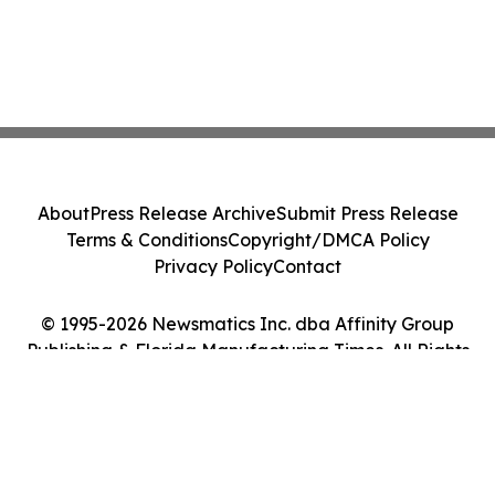
About
Press Release Archive
Submit Press Release
Terms & Conditions
Copyright/DMCA Policy
Privacy Policy
Contact
© 1995-2026 Newsmatics Inc. dba Affinity Group
Publishing & Florida Manufacturing Times. All Rights
Reserved.
Cookie Settings / Your Privacy Choices