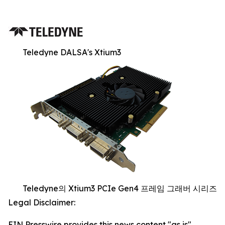
Teledyne DALSA's Xtium3
Teledyne의 Xtium3 PCIe Gen4 프레임 그래버 시리즈
Legal Disclaimer:
EIN Presswire provides this news content "as is"