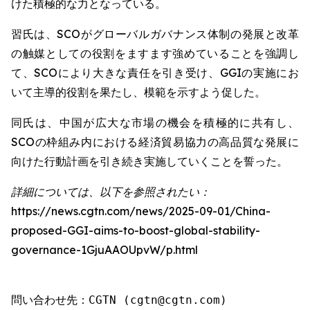
けた積極的な力となっている。
習氏は、SCOがグローバルガバナンス体制の発展と改革
の触媒としての役割をますます強めていることを強調し
て、SCOにより大きな責任を引き受け、GGIの実施にお
いて主導的役割を果たし、模範を示すよう促した。
同氏は、中国が広大な市場の機会を積極的に共有し、
SCOの枠組み内における経済貿易協力の高品質な発展に
向けた行動計画を引き続き実施していくことを誓った。
詳細については、以下を参照されたい：
https://news.cgtn.com/news/2025-09-01/China-
proposed-GGI-aims-to-boost-global-stability-
governance-1GjuAAOUpvW/p.html
問い合わせ先：CGTN (cgtn@cgtn.com)