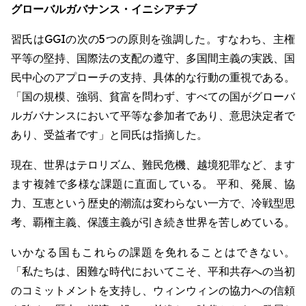
グローバルガバナンス・イニシアチブ
習氏はGGIの次の5つの原則を強調した。すなわち、主権
平等の堅持、国際法の支配の遵守、多国間主義の実践、国
民中心のアプローチの支持、具体的な行動の重視である。
「国の規模、強弱、貧富を問わず、すべての国がグローバ
ルガバナンスにおいて平等な参加者であり、意思決定者で
あり、受益者です」と同氏は指摘した。
現在、世界はテロリズム、難民危機、越境犯罪など、ます
ます複雑で多様な課題に直面している。 平和、発展、協
力、互恵という歴史的潮流は変わらない一方で、冷戦型思
考、覇権主義、保護主義が引き続き世界を苦しめている。
いかなる国もこれらの課題を免れることはできない。
「私たちは、困難な時代においてこそ、平和共存への当初
のコミットメントを支持し、ウィンウィンの協力への信頼