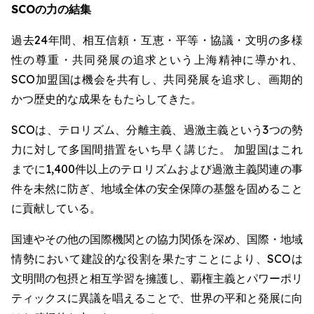
SCOの力の結集
過去24年間、相互信頼・互恵・平等・協議・文明の多様
性の尊重・共同発展の追求という上海精神に導かれ、
SCO加盟国は機会を共有し、共同発展を追求し、画期的
かつ歴史的な成果をもたらしてきた。
SCOは、テロリズム、分離主義、過激主義という3つの勢
力に対して多国間措置をいち早く講じた。 加盟国はこれ
までに1,400件以上のテロリズムおよび過激主義関連の事
件を未然に防ぎ、地域全体の安全保障の基盤を固めること
に貢献している。
国連やその他の国際機関との協力関係を深め、国際・地域
情勢において建設的な役割を果たすことにより、SCOは
文明間の包摂と相互学習を擁護し、覇権主義とパワーポリ
ティックスに異議を唱えることで、世界の平和と発展に向